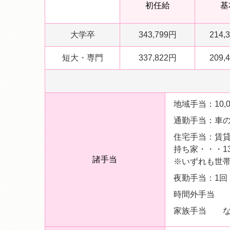
初任給
基
大学卒
343,799円
214,
短大・専門
337,822円
209,
地域手当：10,
通勤手当：車の場
住宅手当：賃貸
持ち家・・・13,
諸手当
※いずれも世
夜勤手当：1回 1
時間外手当
家族手当 な