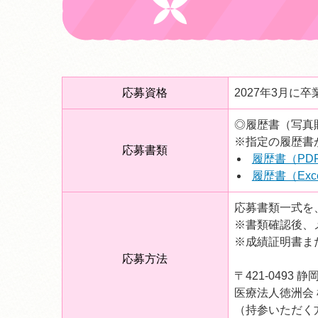
応募資格
2027年3月に
◎履歴書（写真
※指定の履歴書
応募書類
履歴書（PD
履歴書（Exc
応募書類一式を
※書類確認後、
※成績証明書ま
応募方法
〒421-0493 
医療法人徳洲会 
（持参いただく